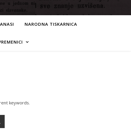
MANASI
NARODNA TISKARNICA
VREMENICI
erent keywords.